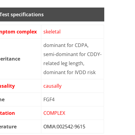
Test specifications
mptom complex
skeletal
dominant for CDPA,
semi-dominant for CDDY-
eritance
related leg length,
dominant for IVDD risk
sality
causally
ne
FGF4
tation
COMPLEX
erature
OMIA:002542-9615