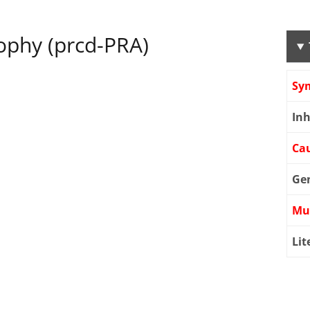
rophy (prcd-PRA)
Sy
Inh
Cau
Ge
Mu
Lit