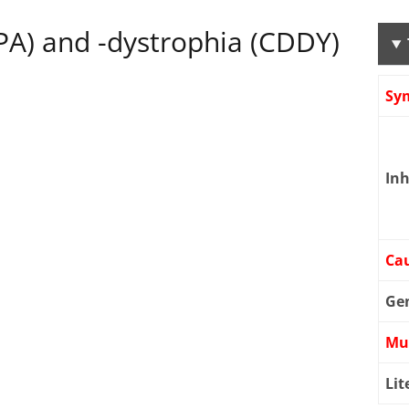
A) and -dystrophia (CDDY)
Sy
Inh
Cau
Ge
Mu
Lit