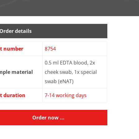
Order details
st number
8754
0.5 ml EDTA blood, 2x
mple material
cheek swab, 1x special
swab (eNAT)
t duration
7-14 working days
Order now ...