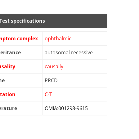
Test specifications
mptom complex
ophthalmic
eritance
autosomal recessive
sality
causally
ne
PRCD
tation
C-T
erature
OMIA:001298-9615