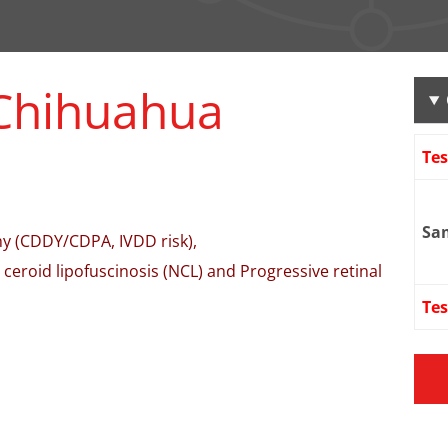
Chihuahua
Te
Sa
y (CDDY/CDPA, IVDD risk),
roid lipofuscinosis (NCL) and Progressive retinal
Tes