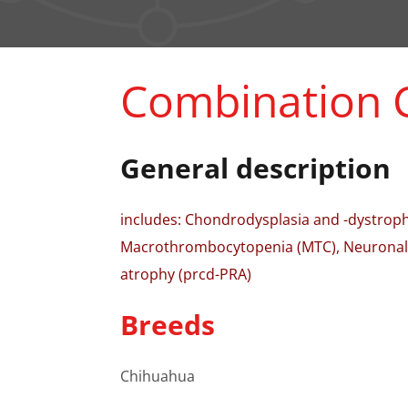
Combination 
General description
includes: Chondrodysplasia and -dystroph
Macrothrombocytopenia (MTC), Neuronal ce
atrophy (prcd-PRA)
Breeds
Chihuahua