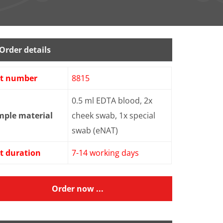
Order details
st number
8815
0.5 ml EDTA blood, 2x
mple material
cheek swab, 1x special
swab (eNAT)
t duration
7-14 working days
Order now ...