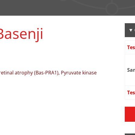
asenji
Te
Sa
etinal atrophy (Bas-PRA1), Pyruvate kinase
Tes