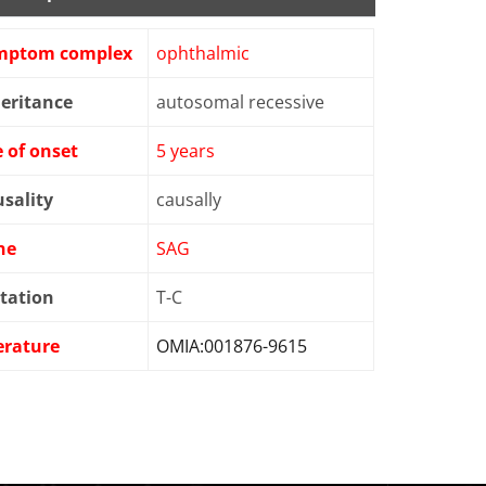
mptom complex
ophthalmic
eritance
autosomal recessive
 of onset
5 years
sality
causally
ne
SAG
tation
T-C
erature
OMIA:001876-9615