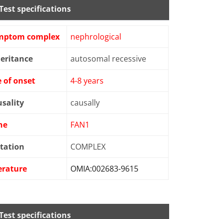
Test specifications
mptom complex
nephrological
eritance
autosomal recessive
 of onset
4-8 years
sality
causally
ne
FAN1
tation
COMPLEX
erature
OMIA:002683-9615
Test specifications