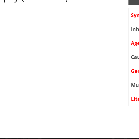
Sy
Inh
Age
Cau
Ge
Mu
Lit