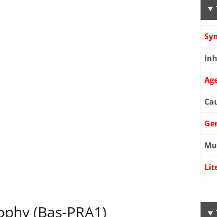
Sy
Inh
Age
Cau
Ge
Mu
Lit
rophy (Bas-PRA1)