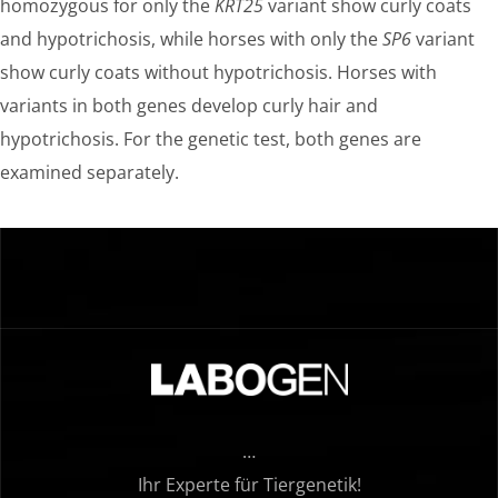
homozygous for only the
KRT25
variant show curly coats
and hypotrichosis, while horses with only the
SP6
variant
show curly coats without hypotrichosis. Horses with
variants in both genes develop curly hair and
hypotrichosis. For the genetic test, both genes are
examined separately.
…
Ihr Experte für Tiergenetik!