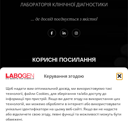
ЛАБОРАТОРІЯ КЛІНІЧНОЇ ДІАГНОСТИКИ
… де досвід поєднується з якістю!
КОРИСНІ ПОСИЛАННЯ
01. Інструкція з відбору зразків
Керування згодою
02. ДОСТАВКА ТА ОПЛАТА
Щоб надати вам оптимальний досвід, ми використовуємо такі
03. Відбиток
технології, файли Сookies, для зберігання та/або доступу до
04. Захист інформації
інформації про пристрій. Якщо ви даєте згоду на використання цих
технологій, ми можемо обробляти в інтернеті або використовувати
05. Загальні умови
унікальні ідентифікатори на цьому веб-сайті. Якщо ви не надасте
06. Політика ануляції
або відкличете свою згоду, певні функції та можливості можуть бути
обмежені.
07. Newsletter