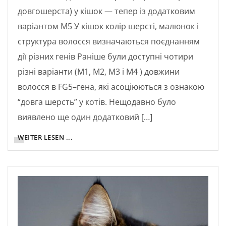
довгошерста) у кішок — тепер із додатковим
варіантом M5 У кішок колір шерсті, малюнок і
структура волосся визначаються поєднанням
дії різних генів Раніше були доступні чотири
різні варіанти (M1, M2, M3 і M4 ) довжини
волосся в FG5–гена, які асоціюються з ознакою
“довга шерсть” у котів. Нещодавно було
виявлено ще один додатковий […]
WEITER LESEN ...