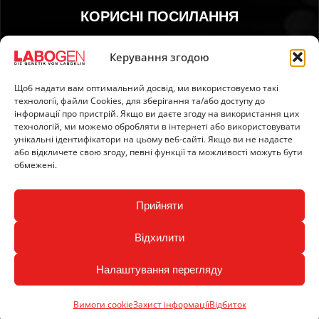
КОРИСНІ ПОСИЛАННЯ
01. Інструкція з відбору зразків
Керування згодою
02. ДОСТАВКА ТА ОПЛАТА
Щоб надати вам оптимальний досвід, ми використовуємо такі
03. Відбиток
технології, файли Сookies, для зберігання та/або доступу до
04. Захист інформації
інформації про пристрій. Якщо ви даєте згоду на використання цих
технологій, ми можемо обробляти в інтернеті або використовувати
05. Загальні умови
унікальні ідентифікатори на цьому веб-сайті. Якщо ви не надасте
06. Політика ануляції
або відкличете свою згоду, певні функції та можливості можуть бути
обмежені.
07. Newsletter
Прийняти
Відхилити
Налаштування перегляду
Copyright © 2024 LABOGEN by LABOKLIN. All Rights
Reserved.
Вимоги cookie
Захист інформації
Відбиток