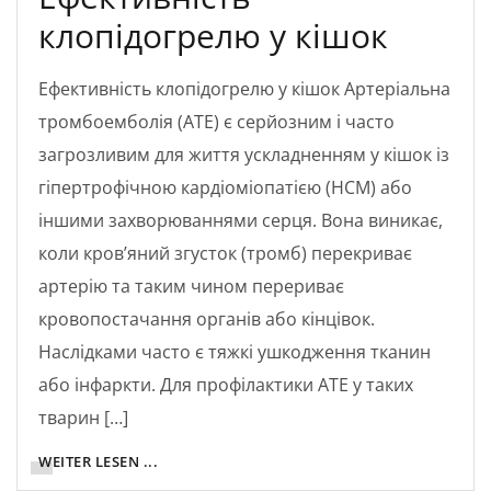
клопідогрелю у кішок
Ефективність клопідогрелю у кішок Артеріальна
тромбоемболія (ATE) є серйозним і часто
загрозливим для життя ускладненням у кішок із
гіпертрофічною кардіоміопатією (HCM) або
іншими захворюваннями серця. Вона виникає,
коли кров’яний згусток (тромб) перекриває
артерію та таким чином перериває
кровопостачання органів або кінцівок.
Наслідками часто є тяжкі ушкодження тканин
або інфаркти. Для профілактики ATE у таких
тварин […]
WEITER LESEN ...