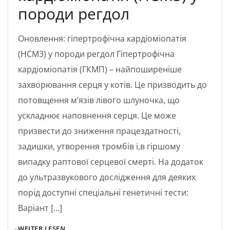
породи регдол
Оновлення: гіпертрофічна кардіоміопатія
(HCM3) у породи регдол Гіпертрофічна
кардіоміопатія (ГКМП) – найпоширеніше
захворювання серця у котів. Це призводить до
потовщення м’язів лівого шлуночка, що
ускладнює наповнення серця. Це може
призвести до зниження працездатності,
задишки, утворення тромбів і,в гіршому
випадку раптової серцевої смерті. На додаток
до ультразвукового дослідження для деяких
порід доступні спеціальні генетичні тести:
Варіант […]
WEITER LESEN ...