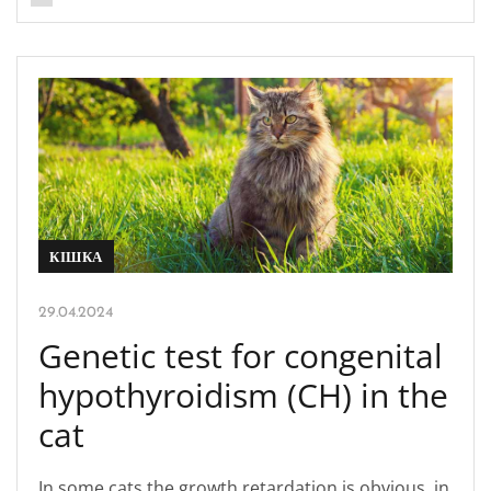
КІШКА
29.04.2024
Genetic test for congenital
hypothyroidism (CH) in the
cat
In some cats the growth retardation is obvious, in