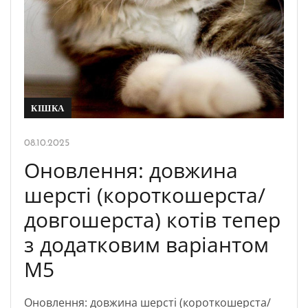
КІШКА
08.10.2025
Оновлення: довжина
шерсті (короткошерста/
довгошерста) котів тепер
з додатковим варіантом
M5
Оновлення: довжина шерсті (короткошерста/