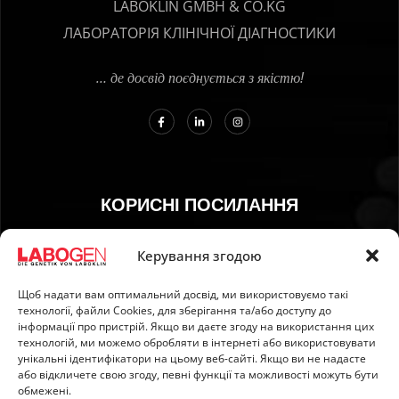
LABOKLIN GMBH & CO.KG
ЛАБОРАТОРІЯ КЛІНІЧНОЇ ДІАГНОСТИКИ
… де досвід поєднується з якістю!
КОРИСНІ ПОСИЛАННЯ
01. Інструкція з відбору зразків
Керування згодою
02. ДОСТАВКА ТА ОПЛАТА
Щоб надати вам оптимальний досвід, ми використовуємо такі
03. Відбиток
технології, файли Сookies, для зберігання та/або доступу до
04. Захист інформації
інформації про пристрій. Якщо ви даєте згоду на використання цих
технологій, ми можемо обробляти в інтернеті або використовувати
05. Загальні умови
унікальні ідентифікатори на цьому веб-сайті. Якщо ви не надасте
06. Політика ануляції
або відкличете свою згоду, певні функції та можливості можуть бути
обмежені.
07. Newsletter